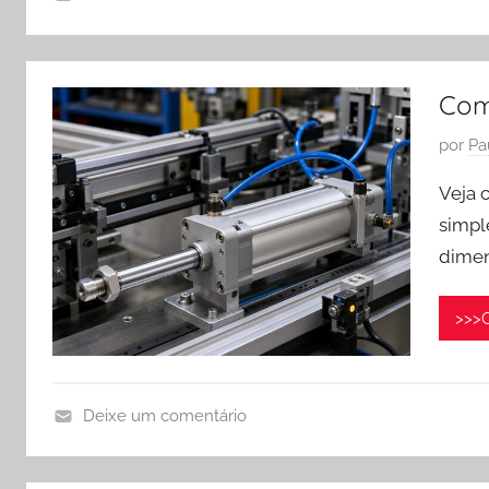
a
m
V
ç
m
á
ã
a
l
o
Com
i
v
d
o
u
P
por
Pa
e
2
l
u
A
Veja 
8
a
b
r
,
s
simpl
l
2
P
dimen
i
0
n
c
2
e
a
>>>C
6
u
d
m
o
á
e
Deixe um comentário
t
m
C
i
m
i
c
a