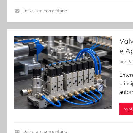
s
o
r
e
Deixe um comentário
a
m
L
ç
m
u
ã
a
b
o
Vál
i
r
d
e A
o
i
e
2
f
A
P
por
Pa
8
i
r
u
,
l
Enten
b
2
e
princi
l
0
P
autom
i
2
r
c
6
e
a
>>>C
p
d
a
o
r
e
Deixe um comentário