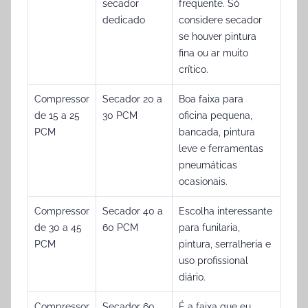
secador
frequente. Só
dedicado
considere secador
se houver pintura
fina ou ar muito
crítico.
Compressor
Secador 20 a
Boa faixa para
de 15 a 25
30 PCM
oficina pequena,
PCM
bancada, pintura
leve e ferramentas
pneumáticas
ocasionais.
Compressor
Secador 40 a
Escolha interessante
de 30 a 45
60 PCM
para funilaria,
PCM
pintura, serralheria e
uso profissional
diário.
Compressor
Secador 60
É a faixa que eu