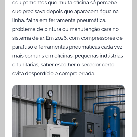
equipamentos que muita oficina só percebe
i
que precisava depois que aparecem água na
c
linha, falha em ferramenta pneumática,
a
problema de pintura ou manutenção cara no
d
sistema de ar. Em 2026, com compressores de
o
parafuso e ferramentas pneumáticas cada vez
e
m
mais comuns em oficinas, pequenas indústrias
j
e funilarias, saber escolher o secador certo
u
evita desperdício e compra errada.
n
h
o
7
,
2
0
2