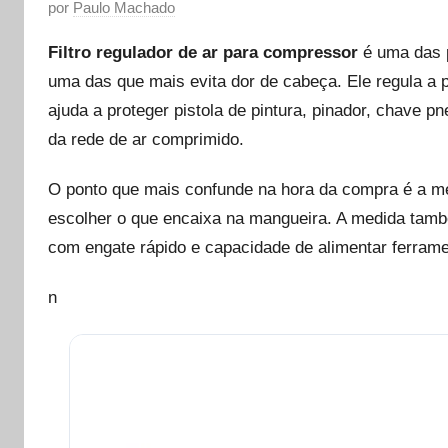
P
por
Paulo Machado
u
Filtro regulador de ar para compressor
é uma das 
b
uma das que mais evita dor de cabeça. Ele regula a 
l
ajuda a proteger pistola de pintura, pinador, chave 
i
c
da rede de ar comprimido.
a
O ponto que mais confunde na hora da compra é a m
d
o
escolher o que encaixa na mangueira. A medida també
e
com engate rápido e capacidade de alimentar ferra
m
j
n
u
n
h
o
1