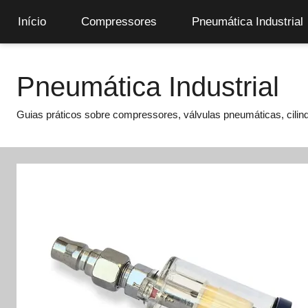
Início
Compressores
Pneumática Industrial
Pular
para
Pneumática Industrial
o
conteúdo
Guias práticos sobre compressores, válvulas pneumáticas, cilindr