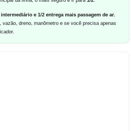
ncipal da linha, o mais seguro é ir para
1/2
.
 intermediário e 1/2 entrega mais passagem de ar.
, vazão, dreno, manômetro e se você precisa apenas
ficador.