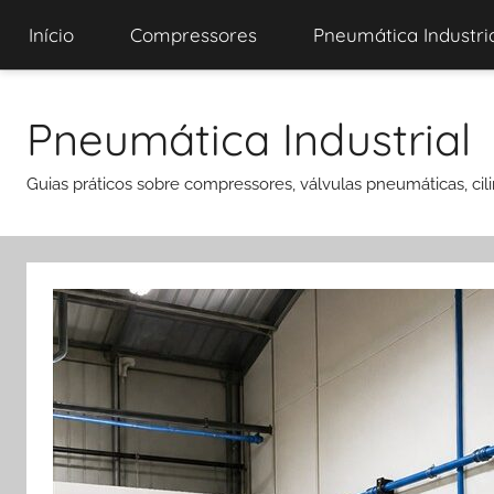
Início
Compressores
Pneumática Industri
Pular
para
Pneumática Industrial
o
conteúdo
Guias práticos sobre compressores, válvulas pneumáticas, cili