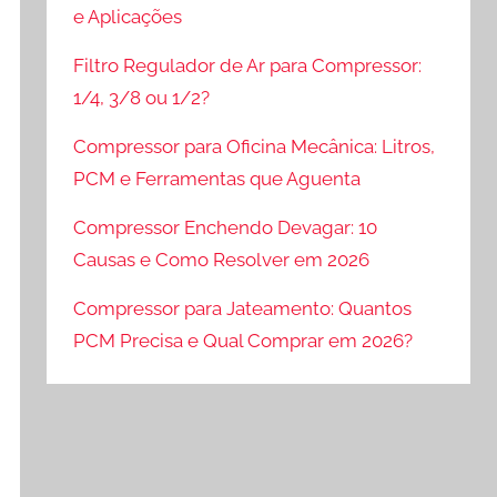
e Aplicações
Filtro Regulador de Ar para Compressor:
1/4, 3/8 ou 1/2?
Compressor para Oficina Mecânica: Litros,
PCM e Ferramentas que Aguenta
Compressor Enchendo Devagar: 10
Causas e Como Resolver em 2026
Compressor para Jateamento: Quantos
PCM Precisa e Qual Comprar em 2026?