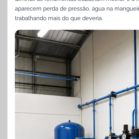
o
aparecem perda de pressão, água na manguei
e
trabalhando mais do que deveria.
m
j
u
n
h
o
7
,
2
0
2
6