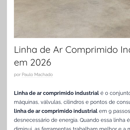
Linha de Ar Comprimido Ind
em 2026
P
por
Paulo Machado
u
b
Linha de ar comprimido industrial
é o conjunto
l
máquinas, válvulas, cilindros e pontos de co
i
linha de ar comprimido industrial
em 9 passos,
c
desnecessário de energia. Quando essa linha é
a
d
diminui, as ferramentas trabalham melhor e a