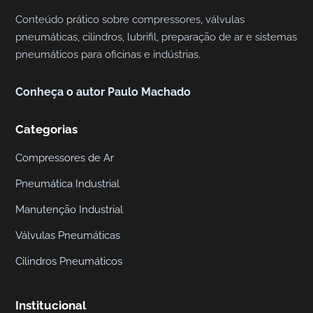
e
Conteúdo prático sobre compressores, válvulas
n
pneumáticas, cilindros, lubrifil, preparação de ar e sistemas
ç
pneumáticos para oficinas e indústrias.
ã
o
Conheça o autor Paulo Machado
I
n
Categorias
d
u
Compressores de Ar
s
Pneumática Industrial
t
Manutenção Industrial
r
i
Válvulas Pneumáticas
a
Cilindros Pneumáticos
l
,
P
Institucional