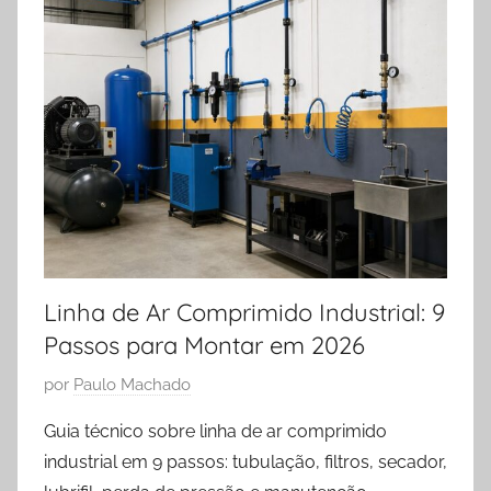
Linha de Ar Comprimido Industrial: 9
Passos para Montar em 2026
P
por
Paulo Machado
u
Guia técnico sobre linha de ar comprimido
b
industrial em 9 passos: tubulação, filtros, secador,
l