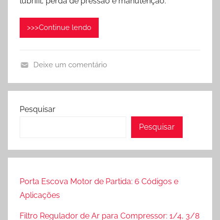
lubrifil, perda de pressão e manutenção.
i
c
>>>Continue lendo
a
d
o
Deixe um comentário
e
L
m
u
j
b
u
Pesquisar
r
n
Pesquisar
i
h
f
o
i
7
l
,
e
Porta Escova Motor de Partida: 6 Códigos e
2
P
0
Aplicações
r
2
Filtro Regulador de Ar para Compressor: 1/4, 3/8
e