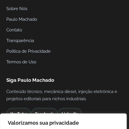
n
Sobre Nós
e
u
Paulo Machado
m
Contato
á
t
Transparência
i
Política de Privacidade
c
Termos de Uso
a
I
n
Siga Paulo Machado
d
Conteúdo técnico, mecânica diesel, injeção eletrônica e
u
projetos editoriais para nichos industriais.
s
t
YouTube
Facebook
LinkedIn
r
Valorizamos sua privacidade
i