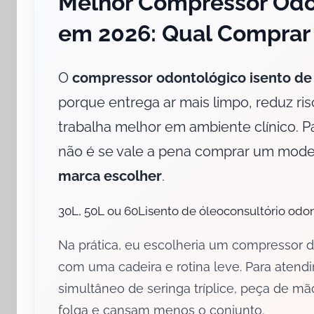
Melhor Compressor Odon
o
em 2026: Qual Comprar 
e
m
j
O
compressor odontológico isento de
u
porque entrega ar mais limpo, reduz ris
n
h
trabalha melhor em ambiente clínico. Pa
o
não é se vale a pena comprar um mod
4
marca escolher
.
,
2
30L, 50L ou 60Lisento de óleoconsultório odo
0
2
Na prática, eu escolheria um compressor d
6
com uma cadeira e rotina leve. Para atend
simultâneo de seringa tríplice, peça de mã
folga e cansam menos o conjunto.