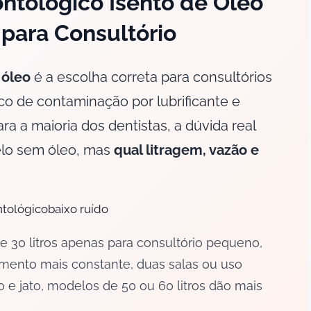
tológico Isento de Óleo
para Consultório
 óleo
é a escolha correta para consultórios
co de contaminação por lubrificante e
ra a maioria dos dentistas, a dúvida real
elo sem óleo, mas
qual litragem, vazão e
ntológicobaixo ruído
e 30 litros apenas para consultório pequeno,
imento mais constante, duas salas ou uso
o e jato, modelos de 50 ou 60 litros dão mais