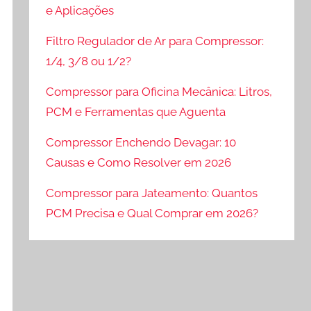
e Aplicações
Filtro Regulador de Ar para Compressor:
1/4, 3/8 ou 1/2?
Compressor para Oficina Mecânica: Litros,
PCM e Ferramentas que Aguenta
Compressor Enchendo Devagar: 10
Causas e Como Resolver em 2026
Compressor para Jateamento: Quantos
PCM Precisa e Qual Comprar em 2026?