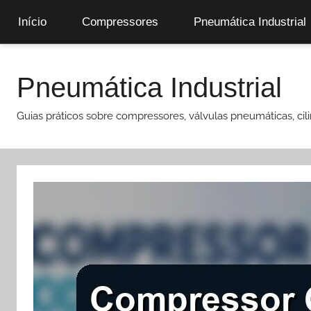
Início
Compressores
Pneumática Industrial
Pular
para
Pneumática Industrial
o
conteúdo
Guias práticos sobre compressores, válvulas pneumáticas, cili