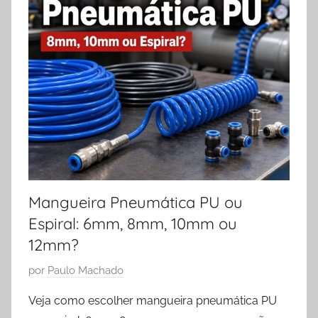
Mangueira Pneumática PU ou
Espiral: 6mm, 8mm, 10mm ou
12mm?
P
por
Paulo Machado
u
Veja como escolher mangueira pneumática PU
b