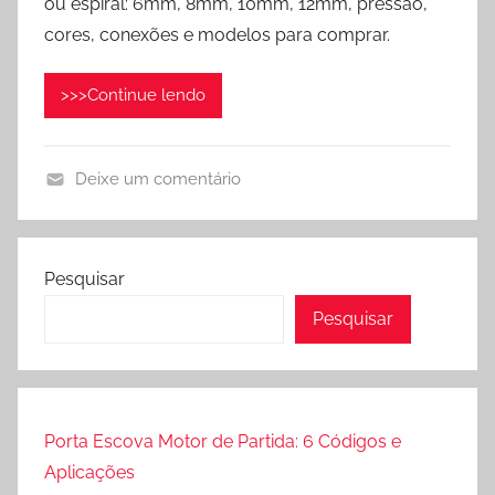
ou espiral: 6mm, 8mm, 10mm, 12mm, pressão,
l
cores, conexões e modelos para comprar.
i
c
>>>Continue lendo
a
d
o
Deixe um comentário
e
M
m
a
m
n
a
Pesquisar
g
i
Pesquisar
u
o
e
3
i
1
r
,
a
Porta Escova Motor de Partida: 6 Códigos e
2
s
0
Aplicações
e