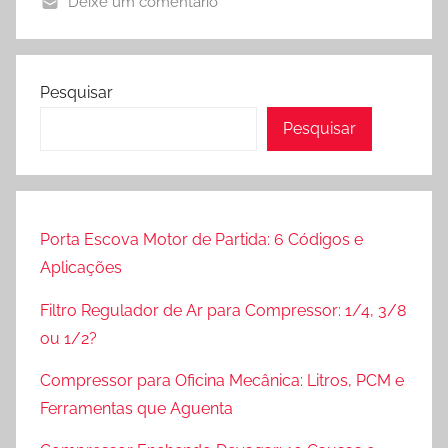
Deixe um comentário
e
L
m
u
m
b
a
Pesquisar
r
i
Pesquisar
i
o
f
2
i
8
l
,
e
Porta Escova Motor de Partida: 6 Códigos e
2
P
0
Aplicações
r
2
Filtro Regulador de Ar para Compressor: 1/4, 3/8
e
6
ou 1/2?
p
a
Compressor para Oficina Mecânica: Litros, PCM e
r
Ferramentas que Aguenta
a
ç