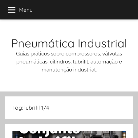
Menu
Pular
para
Pneumática Industrial
o
conteúdo
Guias práticos sobre compressores, válvulas
pneumáticas, cilindros, lubrifil, automação e
manutenção industrial.
Tag:
lubrifil 1/4