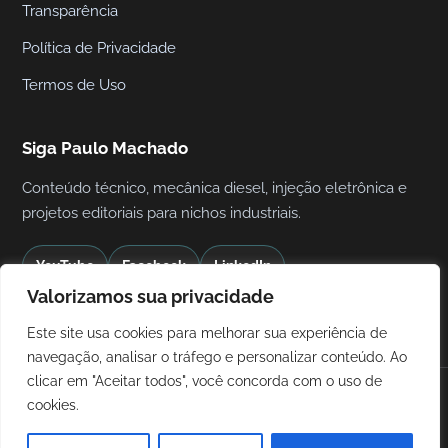
Transparência
Política de Privacidade
Termos de Uso
Siga Paulo Machado
Conteúdo técnico, mecânica diesel, injeção eletrônica e
projetos editoriais para nichos industriais.
YouTube
Facebook
LinkedIn
Valorizamos sua privacidade
contatopneumaticaindustrial@gmail.com
Este site usa cookies para melhorar sua experiência de
navegação, analisar o tráfego e personalizar conteúdo. Ao
clicar em "Aceitar todos", você concorda com o uso de
© 2026 Pneumática Industrial. Conteúdo informativo sobre
cookies.
pneumática, compressores e automação.
Alguns conteúdos podem conter links de afiliado, sem custo