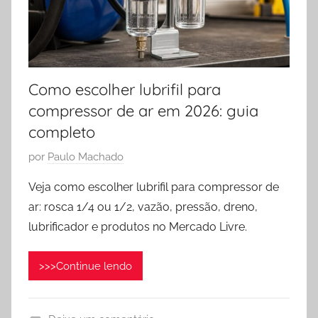
P
2
r
6
e
p
a
Como escolher lubrifil para
r
compressor de ar em 2026: guia
a
completo
ç
ã
P
por
Paulo Machado
o
u
d
Veja como escolher lubrifil para compressor de
b
e
ar: rosca 1/4 ou 1/2, vazão, pressão, dreno,
l
A
lubrificador e produtos no Mercado Livre.
i
r
c
>>>Continue lendo
a
d
o