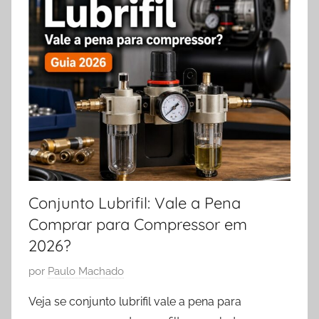
Conjunto Lubrifil: Vale a Pena
Comprar para Compressor em
2026?
P
por
Paulo Machado
u
Veja se conjunto lubrifil vale a pena para
b