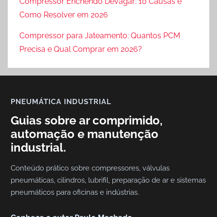
Compressor Enchendo Devagar: 10 Causas e
ã
Como Resolver em 2026
o
Compressor para Jateamento: Quantos PCM
d
e
Precisa e Qual Comprar em 2026?
A
r
PNEUMÁTICA INDUSTRIAL
Guias sobre ar comprimido,
automação e manutenção
industrial.
Conteúdo prático sobre compressores, válvulas
pneumáticas, cilindros, lubrifil, preparação de ar e sistemas
pneumáticos para oficinas e indústrias.