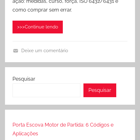
ação: medidas, curso, força, ISO 6432/6431 e
l
como comprar sem errar.
i
c
>>>Continue lendo
a
d
o
Deixe um comentário
e
C
m
i
m
l
a
Pesquisar
i
i
Pesquisar
n
o
d
2
r
8
o
,
s
Porta Escova Motor de Partida: 6 Códigos e
2
P
0
Aplicações
n