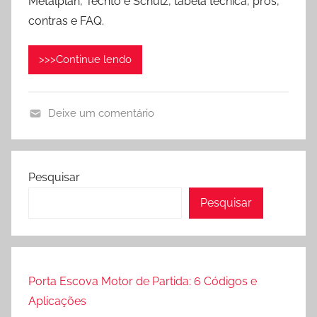
Metalplan, Techto e Schulz, tabela técnica, prós,
i
contras e FAQ.
c
a
>>>Continue lendo
d
o
e
Deixe um comentário
m
C
j
o
u
m
n
Pesquisar
p
h
Pesquisar
r
o
e
9
s
,
s
2
o
0
Porta Escova Motor de Partida: 6 Códigos e
r
2
Aplicações
e