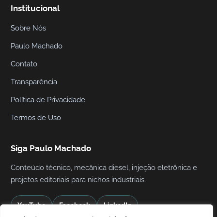
i
Institucional
c
Sobre Nós
a
I
Paulo Machado
n
Contato
d
u
Transparência
s
Política de Privacidade
t
Termos de Uso
r
i
a
Siga Paulo Machado
l
Conteúdo técnico, mecânica diesel, injeção eletrônica e
projetos editoriais para nichos industriais.
YouTube
Facebook
LinkedIn