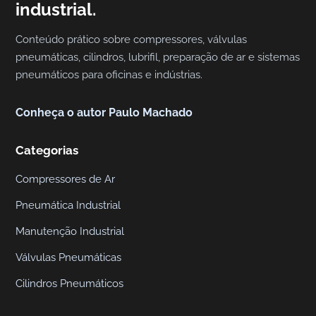
industrial.
n
d
Conteúdo prático sobre compressores, válvulas
u
pneumáticas, cilindros, lubrifil, preparação de ar e sistemas
s
pneumáticos para oficinas e indústrias.
t
r
Conheça o autor Paulo Machado
i
a
Categorias
l
,
Compressores de Ar
P
Pneumática Industrial
n
Manutenção Industrial
e
u
Válvulas Pneumáticas
m
Cilindros Pneumáticos
á
t