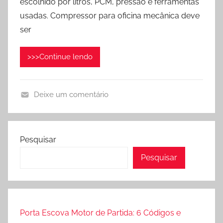
escolhido por litros, PCM, pressão e ferramentas
l
usadas. Compressor para oficina mecânica deve
i
ser
c
a
>>>Continue lendo
d
o
e
Deixe um comentário
m
C
j
o
u
m
n
Pesquisar
p
h
Pesquisar
r
o
e
1
s
4
s
,
o
2
Porta Escova Motor de Partida: 6 Códigos e