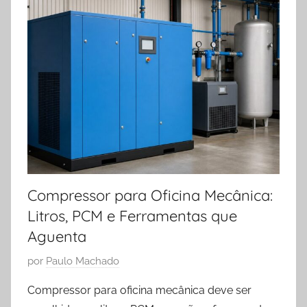
Compressor para Oficina Mecânica:
Litros, PCM e Ferramentas que
Aguenta
P
por
Paulo Machado
u
Compressor para oficina mecânica deve ser
b