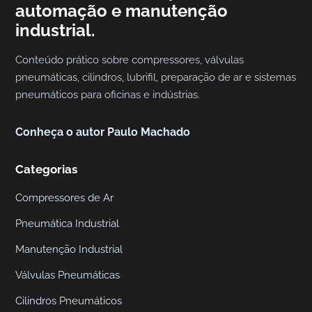
automação e manutenção
I
industrial.
n
d
Conteúdo prático sobre compressores, válvulas
u
pneumáticas, cilindros, lubrifil, preparação de ar e sistemas
s
pneumáticos para oficinas e indústrias.
t
r
Conheça o autor Paulo Machado
i
a
Categorias
l
,
Compressores de Ar
P
Pneumática Industrial
n
Manutenção Industrial
e
u
Válvulas Pneumáticas
m
Cilindros Pneumáticos
á