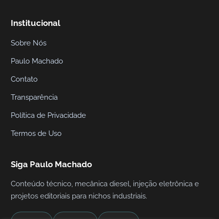
t
i
Institucional
c
Sobre Nós
a
I
Paulo Machado
n
Contato
d
u
Transparência
s
Política de Privacidade
t
Termos de Uso
r
i
a
Siga Paulo Machado
l
Conteúdo técnico, mecânica diesel, injeção eletrônica e
projetos editoriais para nichos industriais.