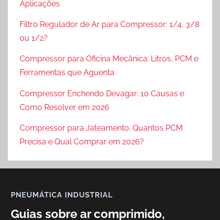
r
0
Aplicações
e
2
Filtro Regulador de Ar para Compressor: 1/4, 3/8
s
6
ou 1/2?
d
e
Compressor para Oficina Mecânica: Litros, PCM e
A
Ferramentas que Aguenta
r
,
Compressor Enchendo Devagar: 10 Causas e
M
Como Resolver em 2026
a
Compressor para Jateamento: Quantos PCM
n
u
Precisa e Qual Comprar em 2026?
t
e
n
ç
PNEUMÁTICA INDUSTRIAL
ã
Guias sobre ar comprimido,
o